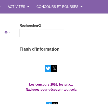
ACTIVITÉS
CONCOURS ET BOURSES
Rechercher
Empty
Les concours 2026, les prix...
Flash d'Information
Naviguez pour découvrir tout cela
Les concours 2026, les prix...
Naviguez pour découvrir tout cela