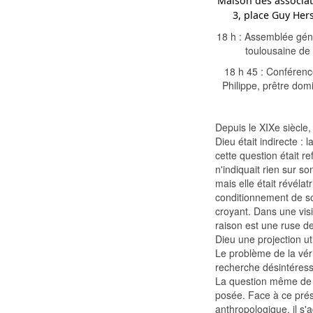
Maison des associat
3, place Guy Her
18 h : Assemblée géné
toulousaine de 
18 h 45 : Conférenc
Philippe, prêtre domi
Depuis le XIXe siècle,
Dieu était indirecte : 
cette question était re
n'indiquait rien sur so
mais elle était révélat
conditionnement de so
croyant. Dans une visio
raison est une ruse de 
Dieu une projection uti
Le problème de la véri
recherche désintéress
La question même de l
posée. Face à ce pré
anthropologique, il s'a