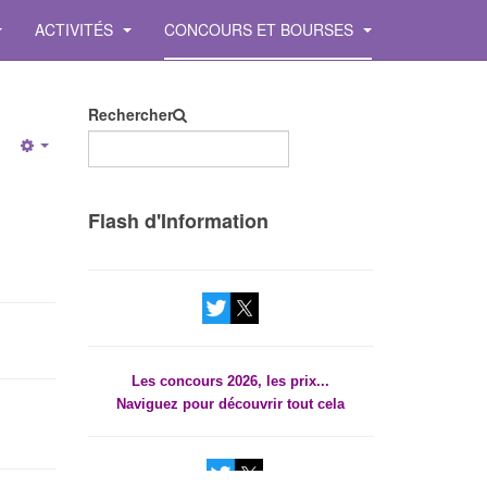
ACTIVITÉS
CONCOURS ET BOURSES
Rechercher
Empty
Les concours 2026, les prix...
Flash d'Information
Naviguez pour découvrir tout cela
Les concours 2026, les prix...
Naviguez pour découvrir tout cela