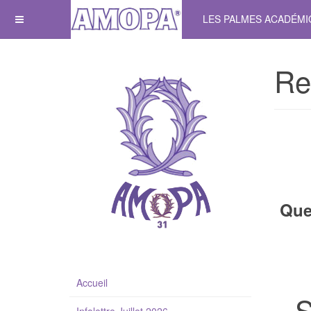
LES PALMES ACADÉM
Re
Que
Accueil
S