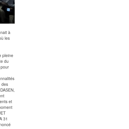
nait à
où les
e pleine
te du
 pour
nnalités
e des
, DASEN,
ent
ents et
 moment
UET
PA 31
énoncé