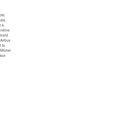
lic
ats.
t à
un même
érard
Airbus
 la
 Michel
eaux