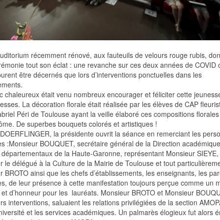
uditorium récemment rénové, aux fauteuils de velours rouge rubis, don
rémonie tout son éclat : une revanche sur ces deux années de COVID 
purent être décernés que lors d’interventions ponctuelles dans les
ements.
c chaleureux était venu nombreux encourager et féliciter cette jeuness
sses. La décoration florale était réalisée par les élèves de CAP fleuris
briel Péri de Toulouse ayant la veille élaboré ces compositions florales
lôme. De superbes bouquets colorés et artistiques !
DOERFLINGER, la présidente ouvrit la séance en remerciant les perso
es :Monsieur BOUQUET, secrétaire général de la Direction académiqu
s départementaux de la Haute-Garonne, représentant Monsieur SIEYE
 le délégué à la Culture de la Mairie de Toulouse et tout particulièrem
 BROTO ainsi que les chefs d’établissements, les enseignants, les par
es, de leur présence à cette manifestation toujours perçue comme un
té et d’honneur pour les lauréats. Monsieur BROTO et Monsieur BOUQ
rs interventions, saluaient les relations privilégiées de la section AMO
niversité et les services académiques. Un palmarès élogieux fut alors 