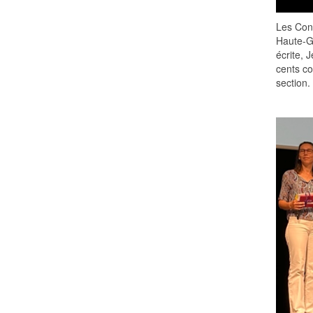
Les Conc
Haute-Ga
écrite, 
cents co
section.