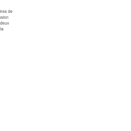
ires de
ssion
 deux
la