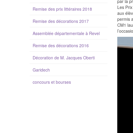
par la p
Les Prix
Remise des prix littéraires 2018
aux élèv
permis a
Remise des décorations 2017
CM1 laur
l’occasi
Assemblée départementale à Revel
Remise des décorations 2016
Décoration de M. Jacques Oberti
Garidech
concours et bourses