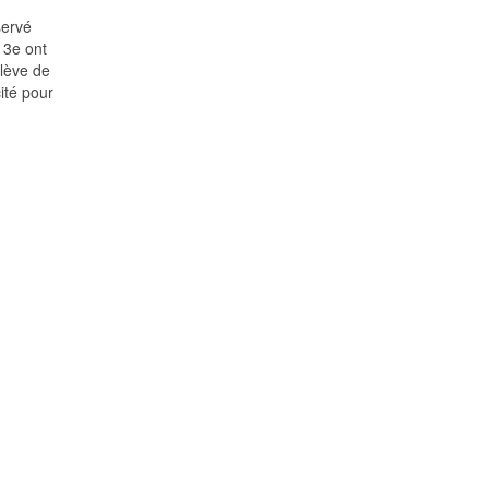
servé
 3e ont
lève de
ité pour