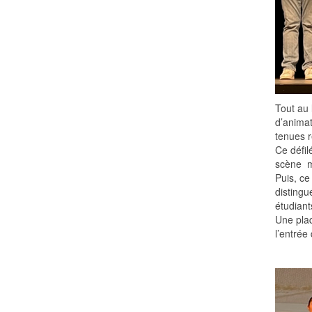
Tout au 
d’animat
tenues r
Ce défil
scène ma
Puis, ce
distingu
étudiant
Une plaq
l’entrée