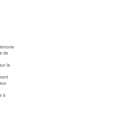
érémonie
de de
sur la
ement
 aux
e à