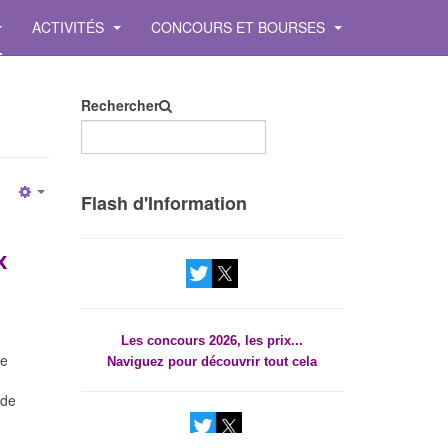
ACTIVITÉS
CONCOURS ET BOURSES
Rechercher
Les concours 2026, les prix...
Naviguez pour découvrir tout cela
Flash d'Information
Empty
x
Les concours 2026, les prix...
Naviguez pour découvrir tout cela
le
 de