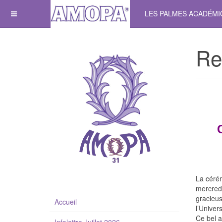
LES PALMES ACADÉM
Re
La céré
mercredi
gracieu
Accueil
l’Univer
Ce bel 