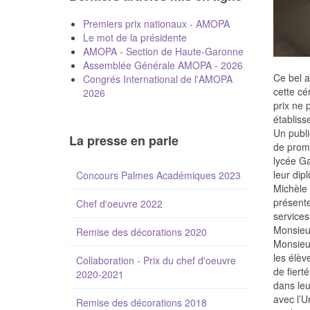
Premiers prix nationaux - AMOPA
Le mot de la présidente
AMOPA - Section de Haute-Garonne
Assemblée Générale AMOPA - 2026
Ce bel a
Congrés International de l'AMOPA
cette cé
2026
prix ne 
établiss
Un publi
La presse en parle
de prome
lycée Ga
leur dip
Concours Palmes Académiques 2023
Michèle 
présent
Chef d'oeuvre 2022
service
Monsieur
Remise des décorations 2020
Monsieur
les élèv
Collaboration - Prix du chef d'oeuvre
de fier
2020-2021
dans leu
avec l’U
Remise des décorations 2018