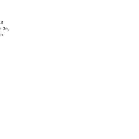
ut
e 3e,
la