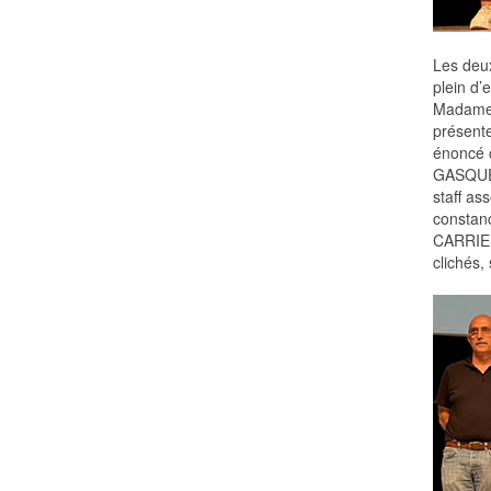
Les deux
plein d’
Madame 
présente
énoncé 
GASQUET
staff as
constanc
CARRIER 
clichés, 