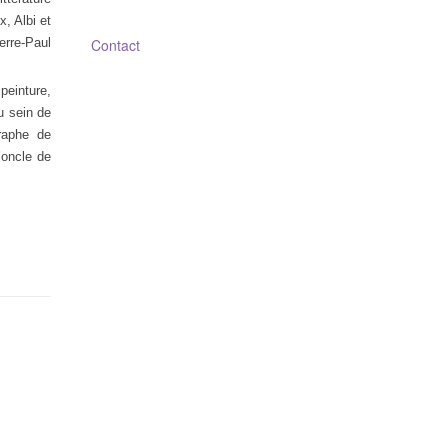
, Albi et
erre-Paul
Contact
 peinture,
u sein de
graphe de
’oncle de