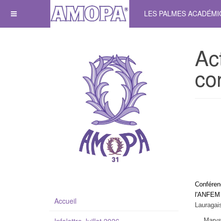
LES PALMES ACADÉM
Act
co
C
onféren
l'ANFEM 
Accueil
Lauragais
Mary