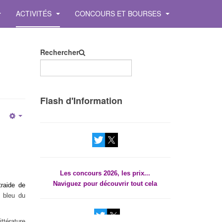
ACTIVITÉS
CONCOURS ET BOURSES
Rechercher
Les concours 2026, les prix...
Flash d'Information
Naviguez pour découvrir tout cela
Empty
Les concours 2026, les prix...
Naviguez pour découvrir tout cela
traide de
r bleu du
ttérature