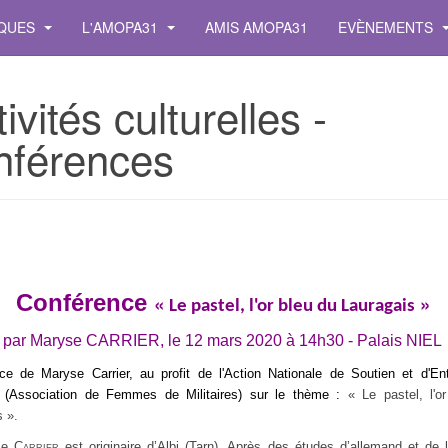
IQUES
L'AMOPA31
AMIS AMOPA31
EVÈNEMENTS
ivités culturelles -
nférences
Conférence
«
»
Le pastel, l'or bleu du Lauragais
par Maryse CARRIER, le 12 mars 2020 à 14h30 - Palais NIEL
ce de Maryse Carrier, au profit de l'Action Nationale de Soutien et d'En
(Association de Femmes de Militaires) sur le thème :
« Le pastel, l'o
 ».
se
Carrier
est originaire d’Albi (Tarn). Après des
études d’allemand et de li