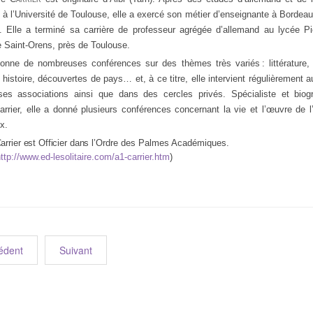
 à l’Université de Toulouse, elle a exercé son métier d’enseignante à Bordeaux
. Elle a terminé sa carrière de professeur agrégée d’allemand au lycée Pi
e Saint-Orens, près de Toulouse.
donne de nombreuses conférences sur des
t
hèmes très
variés : littérature,
histoire, découvertes de pays… et, à ce titre, elle intervient régulièrement a
es associations ainsi que dans des cercles privés.
Spécialiste et bio
rrier, elle a donné
plusieurs conférences concernant la vie et l’œuvre de l
x.
rrier est Officier dans
l’Ordre des Palmes Académiques.
ttp://www.ed-lesolitaire.com/a1-carrier.htm
)
édent
Suivant