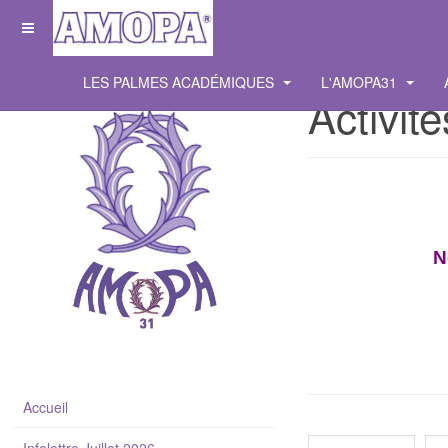
LES PALMES ACADÉMIQUES
L'AMOPA31
Activité
N
Accueil