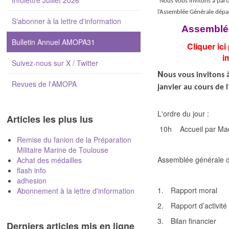
Infolettre Juillet 2026
Nous vous invitons à parta
l’Assemblée Générale dép
S'abonner à la lettre d'information
Assemblée
Bulletin Annuel AMOPA31
Cliquer ici
i
Suivez-nous sur X / Twitter
N
ous vous invitons à
Revues de l'AMOPA
janvier au cours de
L'ordre du jour :
Articles les plus lus
10h
Accueil par M
Remise du fanion de la Préparation
Militaire Marine de Toulouse
Assemblée générale 
Achat des médailles
flash info
adhesion
1.
Rapport moral
Abonnement à la lettre d'information
2.
Rapport d’activité
3.
Bilan financier
Derniers articles mis en ligne