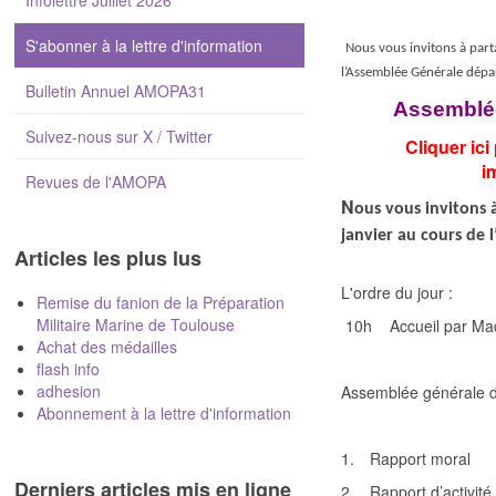
Infolettre Juillet 2026
S'abonner à la lettre d'information
Nous vous invitons à parta
l’Assemblée Générale dép
Bulletin Annuel AMOPA31
Assemblée
Suivez-nous sur X / Twitter
Cliquer ici
i
Revues de l'AMOPA
N
ous vous invitons à
janvier au cours de
Articles les plus lus
L'ordre du jour :
Remise du fanion de la Préparation
Militaire Marine de Toulouse
10h
Accueil par M
Achat des médailles
flash info
adhesion
Assemblée générale 
Abonnement à la lettre d'information
1.
Rapport moral
Derniers articles mis en ligne
2.
Rapport d’activité